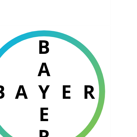
B
A
A
Y
E
R
E
R