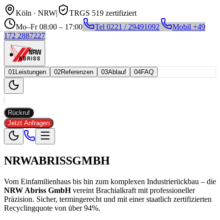
Köln · NRW
|
TRGS 519 zertifiziert
Mo–Fr 08:00 – 17:00
Tel
0221 / 29491092
Mobil
+49
172 2887227
NRW
ABRISS
01
Leistungen
02
Referenzen
03
Ablauf
04
FAQ
Rückruf
Jetzt Anfragen
NRW
ABRISS
GMBH
Vom Einfamilienhaus bis hin zum komplexen Industrierückbau – die
NRW Abriss GmbH
vereint Brachialkraft mit professioneller
Präzision. Sicher, termingerecht und mit einer staatlich zertifizierten
Recyclingquote von über 94%.